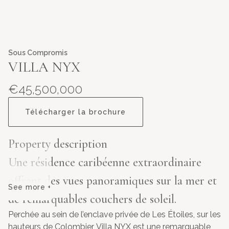
Sous Compromis
VILLA NYX
€45,500,000
Télécharger la brochure
Property description
Une résidence caribéenne extraordinaire
offrant des vues panoramiques sur la mer et
See more +
de remarquables couchers de soleil.
Perchée au sein de l’enclave privée de Les Étoiles, sur les
hauteurs de Colombier, Villa NYX est une remarquable