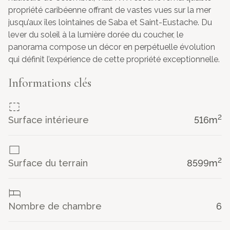
propriété caribéenne offrant de vastes vues sur la mer
jusqu’aux îles lointaines de Saba et Saint-Eustache. Du
lever du soleil à la lumière dorée du coucher, le
panorama compose un décor en perpétuelle évolution
qui définit l’expérience de cette propriété exceptionnelle.
Implanté sur près de deux acres de jardins tropicaux
Informations clés
luxuriants, le domaine se déploie autour de plusieurs
bâtiments élégants comprenant une villa principale, un
bungalow invités et une maison de gardien discrète.
2
Surface intérieure
516
m
Intimité, espace et sérénité sont au cœur de la propriété,
créant un véritable refuge insulaire.
Entièrement rénovée en 2024, la villa marie
2
Surface du terrain
8599
m
harmonieusement l’architecture caribéenne traditionnelle
à un design contemporain raffiné. L’arrivée est marquée
par un mandala sculpté, apportant une touche artistique
et apaisante qui se prolonge dans l’ensemble de la
Nombre de chambre
6
maison.