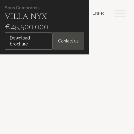
Sous Compromis
EN
FR
VILLA NYX
€45,500,000
Download
Contact us
brochure